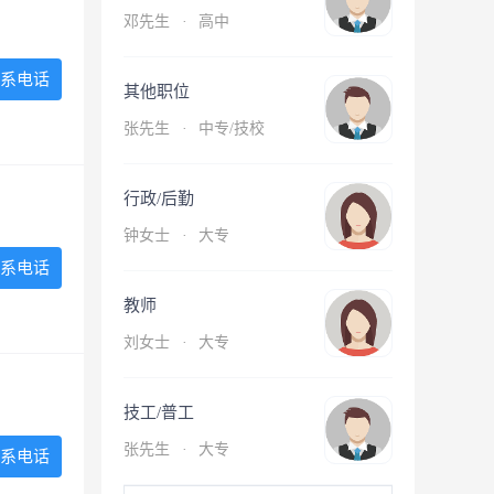
邓先生
·
高中
系电话
其他职位
张先生
·
中专/技校
行政/后勤
钟女士
·
大专
系电话
教师
刘女士
·
大专
技工/普工
张先生
·
大专
系电话