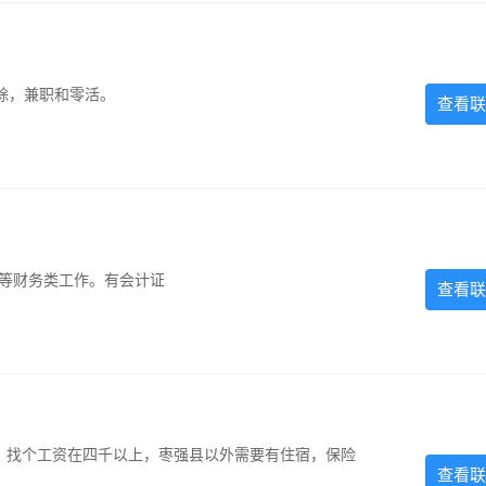
除，兼职和零活。
查看联
计等财务类工作。有会计证
查看联
照，找个工资在四千以上，枣强县以外需要有住宿，保险
查看联