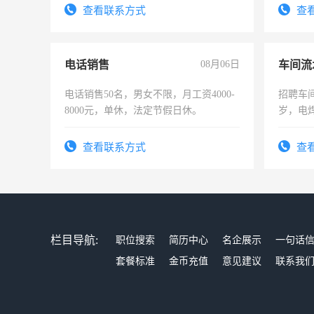
太太等
查看联系方式
查
电话销售
08月06日
车间流
电话销售50名，男女不限，月工资4000-
招聘车间
8000元，单休，法定节假日休。
岁，电
好。薪资
宿，免
查看联系方式
查
25号准
栏目导航:
职位搜索
简历中心
名企展示
一句话
套餐标准
金币充值
意见建议
联系我