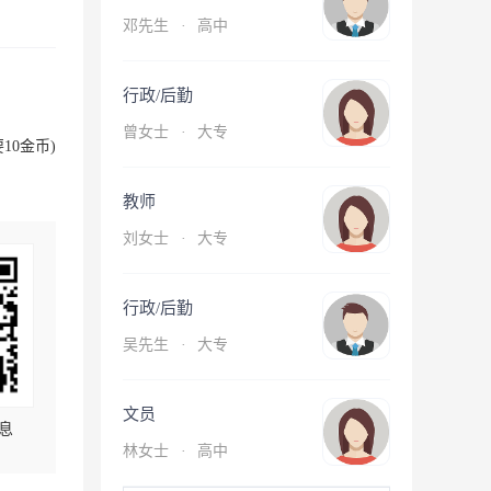
邓先生
·
高中
行政/后勤
曾女士
·
大专
10金币)
教师
刘女士
·
大专
行政/后勤
吴先生
·
大专
文员
息
林女士
·
高中