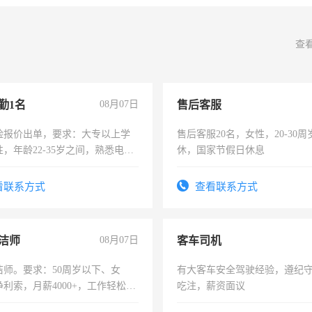
查
勤1名
08月07日
售后客服
险报价出单，要求：大专以上学
售后客服20名，女性，20-30
，年龄22-35岁之间，熟悉电脑
休，国家节假日休息
工作态度认真，具有团队精神，
-3个月，转正后交纳五险，
看联系方式
查看联系方式
洁师
08月07日
客车司机
洁师。要求：50周岁以下、女
有大客车安全驾驶经验，遵纪
利索，月薪4000+，工作轻松，
吃注，薪资面议
活，不需坐班，适合宝妈、全职