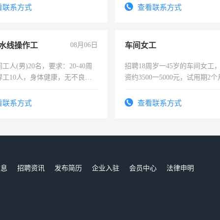
。
看联系方式
查看联系方式
水线操作工
08月06日
车间女工
工人(男)20名，要求：20-40周
招聘18周岁一45岁的车间女工
焊工10人，身体健康，无不良嗜
资约3500一5000元，试用期2
：4500-7000元，标准八人间住
险，有年薪假，年底福利
费发放劳保用品，两班倒，每月
看联系方式
查看联系方式
时发放工资，工作时间10小时
信息
招聘资讯
发布简历
企业入驻
会员中心
法律申明
们