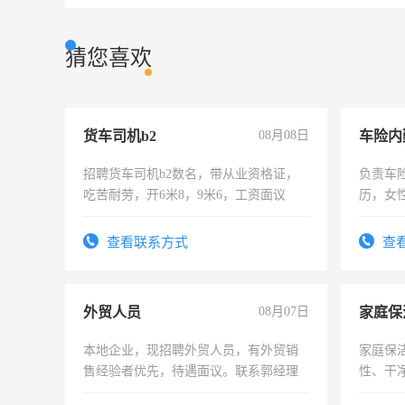
猜您喜欢
货车司机b2
08月08日
车险内
招聘货车司机b2数名，带从业资格证，
负责车
吃苦耐劳，开6米8，9米6，工资面议
历，女性
操作，
试用期1
查看联系方式
查
外贸人员
08月07日
家庭保
本地企业，现招聘外贸人员，有外贸销
家庭保
售经验者优先，待遇面议。联系郭经理
性、干净
时间灵